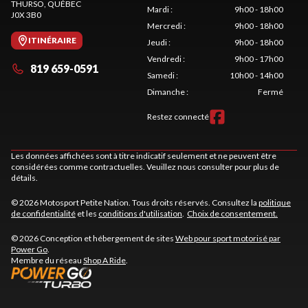
THURSO
, QUÉBEC
Mardi
:
9h00 - 18h00
J0X 3B0
Mercredi
:
9h00 - 18h00
ITINÉRAIRE
Jeudi
:
9h00 - 18h00
Vendredi
:
9h00 - 17h00
819 659-0591
Samedi
:
10h00 - 14h00
Dimanche
:
Fermé
Restez connecté
Les données affichées sont à titre indicatif seulement et ne peuvent être
considérées comme contractuelles. Veuillez nous consulter pour plus de
détails.
© 2026 Motosport Petite Nation. Tous droits réservés. Consultez la
politique
de confidentialité
et les
conditions d'utilisation
.
Choix de consentement.
© 2026 Conception et hébergement de sites
Web pour sport motorisé par
Power Go
.
Membre du réseau
Shop A Ride
.