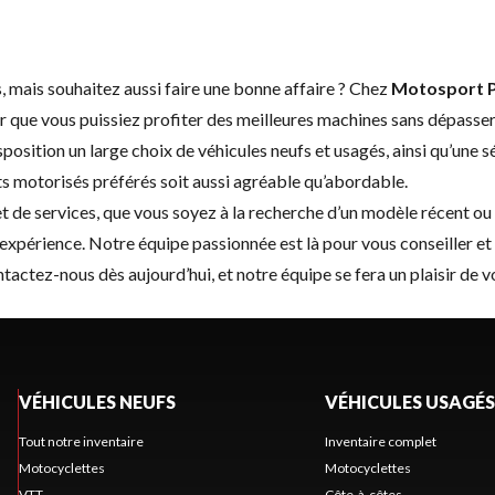
, mais souhaitez aussi faire une bonne affaire ? Chez
Motosport P
 que vous puissiez profiter des meilleures machines sans dépasse
isposition un large choix de
véhicules neufs
et
usagés
, ainsi qu’une 
rts motorisés préférés soit aussi agréable qu’abordable.
de services, que vous soyez à la recherche d’un modèle récent ou d’
e expérience. Notre équipe passionnée est là pour vous conseiller et 
tactez-nous
dès aujourd’hui, et notre équipe se fera un plaisir de 
VÉHICULES NEUFS
VÉHICULES USAGÉS
Tout notre inventaire
Inventaire complet
Motocyclettes
Motocyclettes
VTT
Côte-à-côtes