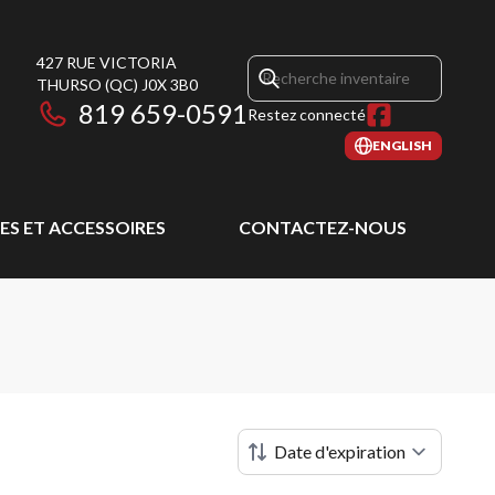
427 RUE VICTORIA
THURSO
(QC)
J0X 3B0
819 659-0591
Restez connecté
ENGLISH
CES ET ACCESSOIRES
CONTACTEZ-NOUS