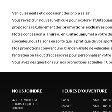
Véhicules neufs et d’occasion : des prix à saisir
Vous rêvez d’un nouveau véhicule pour explorer l’Outaouais
proposons régulièrement des
promotions exclusives
pour
Notre concession à
Thurso, en Outaouais
, met à votre d
spéciales, nous faisons en sorte que la pratique de vos spo
Nos promotions couvrent une grande variété de véhicules et 
l’entretien ou l’ajout d’accessoires pour personnaliser votr
Vous avez des questions sur nos promotions actuelles ?
Con
NOUS JOINDRE
HEURES D'OUVERTURE
427 RUE VICTORIA
Lundi
:
9h00 - 18h00
THURSO
, QUÉBEC
Mardi
:
9h00 - 18h00
J0X 3B0
Mercredi
:
9h00 - 18h00