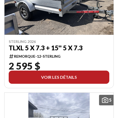
STERLING 2026
TLXL 5 X 7.3 + 15'' 5 X 7.3
REMORQUE-12-STERLING
2 595 $
VOIR LES DÉTAILS
5