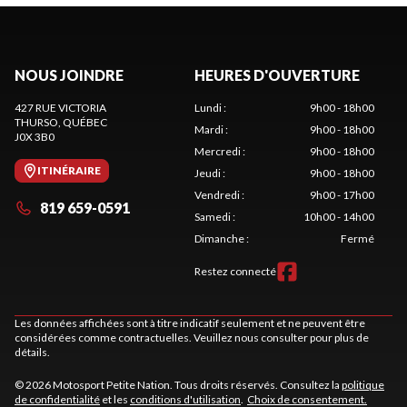
NOUS JOINDRE
HEURES D'OUVERTURE
427 RUE VICTORIA
Lundi
:
9h00 - 18h00
THURSO
, QUÉBEC
Mardi
:
9h00 - 18h00
J0X 3B0
Mercredi
:
9h00 - 18h00
ITINÉRAIRE
Jeudi
:
9h00 - 18h00
Vendredi
:
9h00 - 17h00
819 659-0591
Samedi
:
10h00 - 14h00
Dimanche
:
Fermé
Restez connecté
Les données affichées sont à titre indicatif seulement et ne peuvent être
considérées comme contractuelles. Veuillez nous consulter pour plus de
détails.
© 2026 Motosport Petite Nation. Tous droits réservés. Consultez la
politique
de confidentialité
et les
conditions d'utilisation
.
Choix de consentement.