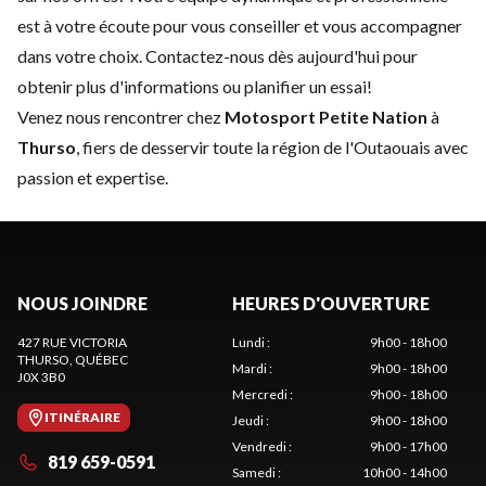
est à votre écoute pour vous conseiller et vous accompagner
dans votre choix.
Contactez-nous
dès aujourd'hui pour
obtenir plus d'informations ou planifier un essai!
Venez nous rencontrer chez
Motosport Petite Nation
à
Thurso
, fiers de desservir toute la région de l'Outaouais avec
passion et expertise.
NOUS JOINDRE
HEURES D'OUVERTURE
427 RUE VICTORIA
Lundi
:
9h00 - 18h00
THURSO
, QUÉBEC
Mardi
:
9h00 - 18h00
J0X 3B0
Mercredi
:
9h00 - 18h00
ITINÉRAIRE
Jeudi
:
9h00 - 18h00
Vendredi
:
9h00 - 17h00
819 659-0591
Samedi
:
10h00 - 14h00